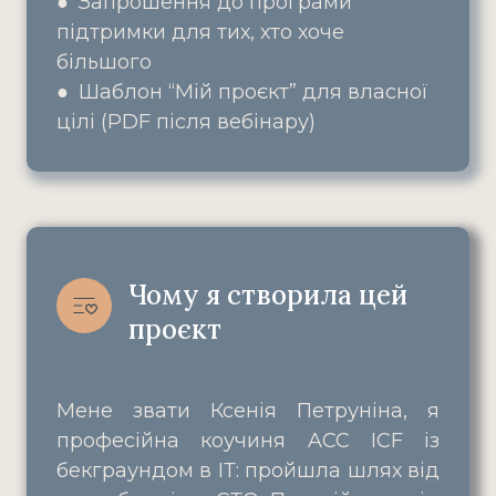
● Запрошення до програми
підтримки для тих, хто хоче
більшого
● Шаблон “Мій проєкт” для власної
цілі (PDF після вебінару)
Чому я створила цей 
проєкт
Мене звати Ксенія Петруніна, я
професійна коучиня ACC ICF із
бекграундом в ІТ: пройшла шлях від