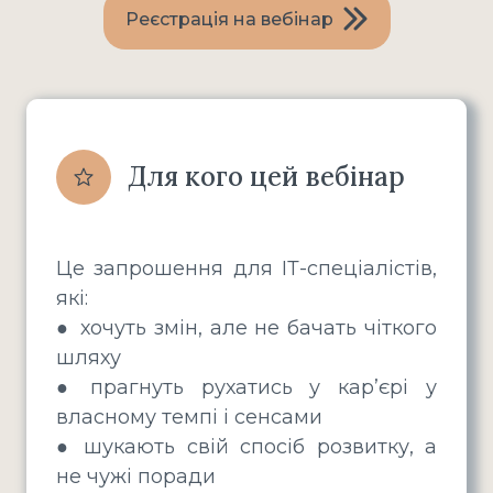
Реєстрація на вебінар
Для кого цей вебінар
Це запрошення для ІТ-спеціалістів,
які:
●
хочуть змін, але не бачать чіткого
шляху
●
прагнуть рухатись у карʼєрі у
власному темпі і сенсами
●
шукають свій спосіб розвитку, а
не чужі поради