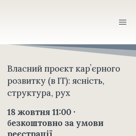
Власний проєкт карʼєрного
розвитку (в ІТ): ясність,
структура, рух
18 жовтня 11:00 ·
езкоштовно за умови
б
реєстрації